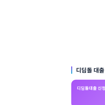
디딤돌 대출
디딤돌대출 신