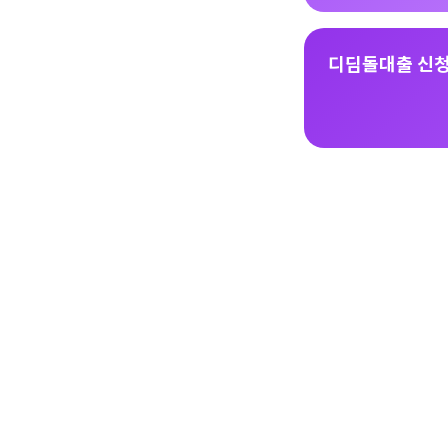
디딤돌대출 신